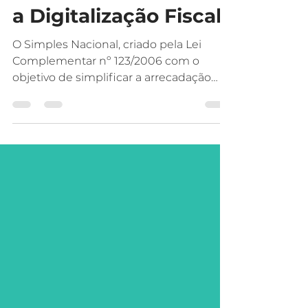
Reforma Tributária e
a Digitalização Fiscal
O Simples Nacional, criado pela Lei
Complementar nº 123/2006 com o
objetivo de simplificar a arrecadação
tributária das micro e pequenas
empresas brasileiras, passa em 2025 por
sua mais profunda transformação
desde a sua origem. As mudanças,
estabelecidas principalmente pela
Resolução CGSN nº 183/2025, refletem a
necessidade de adequar o regime à
nova estrutura tributária introduzida
pela Reforma Tributária (LC nº 214/2025).
1. Contexto da Reforma e os novos
princípios do reg