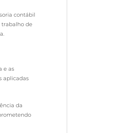
oria contábil 
 trabalho de 
a. 
 e as 
 aplicadas 
tência da 
mprometendo 