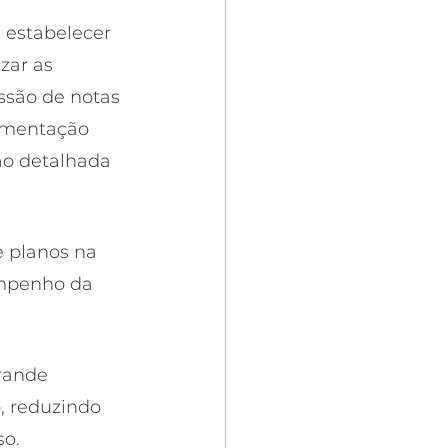
estabelecer 
ar as 
ssão de notas 
imentação 
são detalhada 
e planos na 
empenho da 
rande 
, reduzindo 
o. 