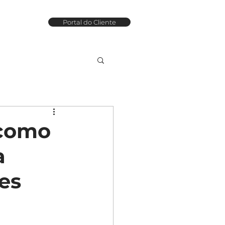
Portal do Cliente
sco
Mais
 como
a
es