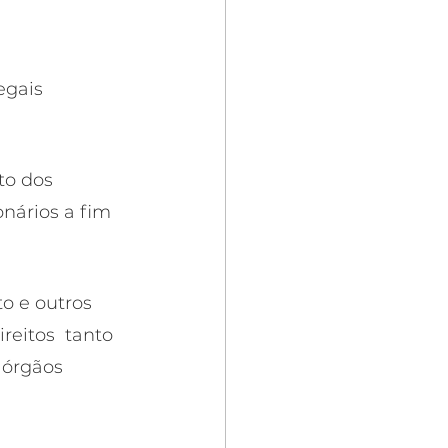
egais 
o dos 
nários a fim 
o e outros 
eitos  tanto 
 órgãos 