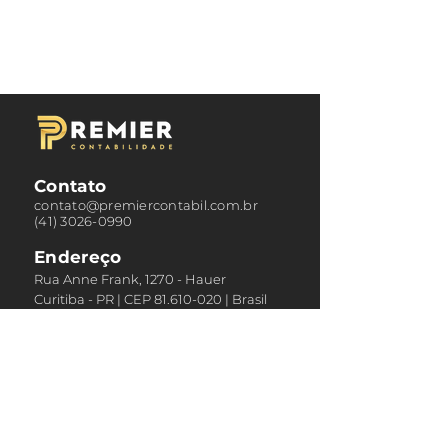
Contato
contato@premiercontabil.com.br
(41) 3026-0990
Endereço
Rua Anne Frank, 1270 - Hauer
Curitiba - PR | CEP
81.610-020
|
Brasil
Horário
Segunda a Sexta
Das 8h30 às 18h00
Área do Empregado