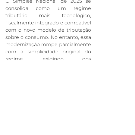
O Simples Nacional de 2025 se 
consolida como um regime 
tributário mais tecnológico, 
fiscalmente integrado e compatível 
com o novo modelo de tributação 
sobre o consumo. No entanto, essa 
modernização rompe parcialmente 
com a simplicidade original do 
regime, exigindo dos 
contribuintes maior controle, 
planejamento e conformidade 
fiscal.
A “revolução” publicada neste ano 
não apenas redefine a estrutura do 
Simples Nacional, mas inaugura 
uma nova fase do sistema tributário 
brasileiro: a da convergência entre 
simplificação e digitalização fiscal.